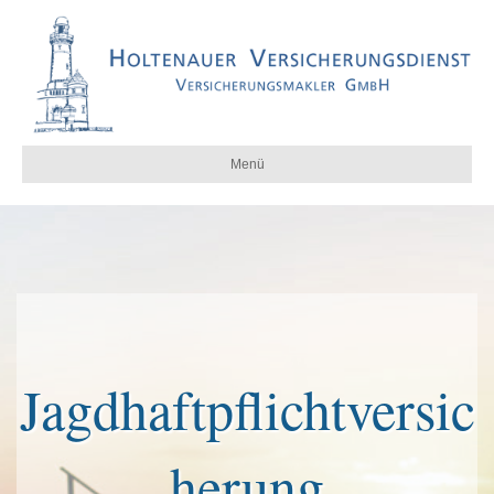
Menü
Jagdhaftpflichtversic
herung